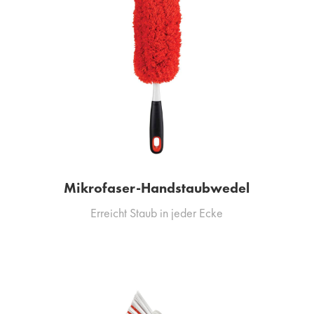
Mikrofaser-Handstaubwedel
Erreicht Staub in jeder Ecke