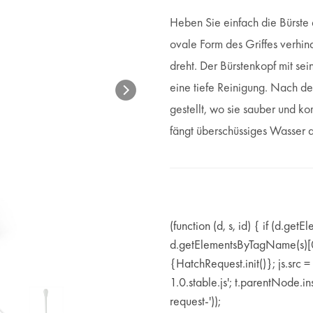
Heben Sie einfach die Bürste a
ovale Form des Griffes verhin
dreht. Der Bürstenkopf mit se
eine tiefe Reinigung. Nach de
gestellt, wo sie sauber und k
fängt überschüssiges Wasser au
(function (d, s, id) { if (d.getE
d.getElementsByTagName(s)[0]; 
{HatchRequest.init()}; js.src
1.0.stable.js'; t.parentNode.in
request-'));