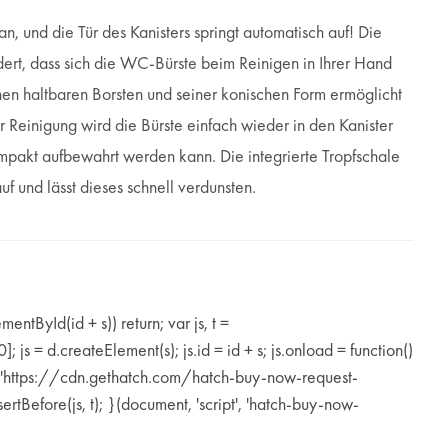
n, und die Tür des Kanisters springt automatisch auf! Die
dert, dass sich die WC-Bürste beim Reinigen in Ihrer Hand
inen haltbaren Borsten und seiner konischen Form ermöglicht
r Reinigung wird die Bürste einfach wieder in den Kanister
ompakt aufbewahrt werden kann. Die integrierte Tropfschale
f und lässt dieses schnell verdunsten.
lementById(id + s)) return; var js, t =
js = d.createElement(s); js.id = id + s; js.onload = function()
 = 'https://cdn.gethatch.com/hatch-buy-now-request-
sertBefore(js, t); }(document, 'script', 'hatch-buy-now-