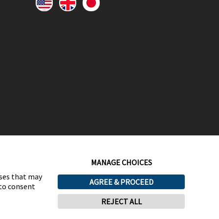
MANAGE CHOICES
oses that may
AGREE & PROCEED
 to consent
REJECT ALL